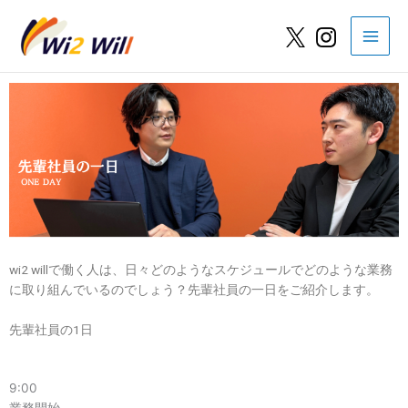
内
容
を
ス
キ
ッ
プ
wi2 willで働く人は、日々どのようなスケジュールで
どのような業務
に取り組んでいるのでしょう？
先輩社員の一日をご紹介します。
先輩社員の1日
9:00